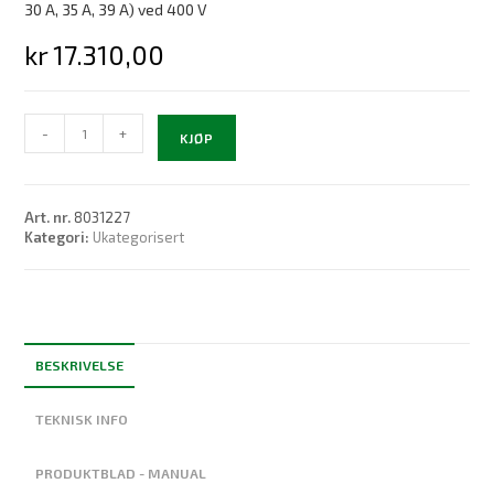
30 A, 35 A, 39 A) ved 400 V
kr
17.310,00
DEX
-
+
KJØP
Next
S
antall
Art. nr.
8031227
Kategori:
Ukategorisert
BESKRIVELSE
TEKNISK INFO
PRODUKTBLAD - MANUAL