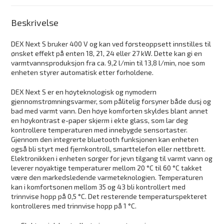
Beskrivelse
DEX Next S bruker 400 V og kan ved førsteoppsett innstilles til
ønsket effekt på enten 18, 21, 24 eller 27 kW. Dette kan gi en
varmtvannsproduksjon fra ca. 9,2 l/min til 13,8 l/min, noe som
enheten styrer automatisk etter forholdene.
DEX Next S er en høyteknologisk og nymodern
gjennomstrømningsvarmer, som pålitelig forsyner både dusj og
bad med varmt vann. Den høye komforten skyldes blant annet
en høykontrast e-paper skjerm i ekte glass, som lar deg
kontrollere temperaturen med innebygde sensortaster.
Gjennom den integrerte bluetooth funksjonen kan enheten
også bli styrt med fjernkontroll, smarttelefon eller nettbrett.
Elektronikken i enheten sørger for jevn tilgang til varmt vann og
leverer nøyaktige temperaturer mellom 20 °C til 60 °C takket
være den markedsledende varmeteknologien. Temperaturen
kan i komfortsonen mellom 35 og 43 bli kontrollert med
trinnvise hopp på 0,5 °C. Det resterende temperaturspekteret
kontrolleres med trinnvise hopp på 1 °C.