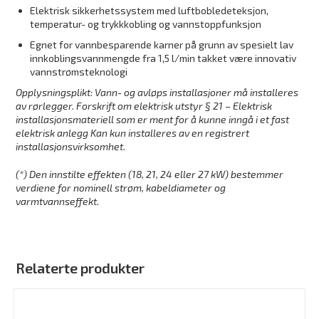
Elektrisk sikkerhetssystem med luftbobledeteksjon,
temperatur- og trykkkobling og vannstoppfunksjon
Egnet for vannbesparende karner på grunn av spesielt lav
innkoblingsvannmengde fra 1,5 l/min takket være innovativ
vannstrømsteknologi
Opplysningsplikt: Vann- og avløps installasjoner må installeres
av rørlegger. Forskrift om elektrisk utstyr § 21 – Elektrisk
installasjonsmateriell som er ment for å kunne inngå i et fast
elektrisk anlegg Kan kun installeres av en registrert
installasjonsvirksomhet.
(*) Den innstilte effekten (18, 21, 24 eller 27 kW) bestemmer
verdiene for nominell strøm, kabeldiameter og
varmtvannseffekt.
Relaterte produkter