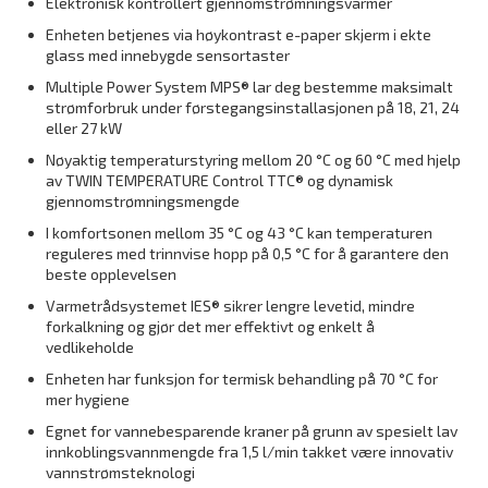
Elektronisk kontrollert gjennomstrømningsvarmer
Enheten betjenes via høykontrast e-paper skjerm i ekte
glass med innebygde sensortaster
Multiple Power System MPS® lar deg bestemme maksimalt
strømforbruk under førstegangsinstallasjonen på 18, 21, 24
eller 27 kW
Nøyaktig temperaturstyring mellom 20 °C og 60 °C med hjelp
av TWIN TEMPERATURE Control TTC® og dynamisk
gjennomstrømningsmengde
I komfortsonen mellom 35 °C og 43 °C kan temperaturen
reguleres med trinnvise hopp på 0,5 °C for å garantere den
beste opplevelsen
Varmetrådsystemet IES® sikrer lengre levetid, mindre
forkalkning og gjør det mer effektivt og enkelt å
vedlikeholde
Enheten har funksjon for termisk behandling på 70 °C for
mer hygiene
Egnet for vannebesparende kraner på grunn av spesielt lav
innkoblingsvannmengde fra 1,5 l/min takket være innovativ
vannstrømsteknologi