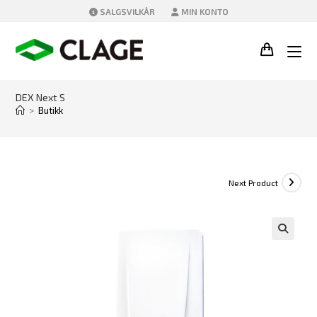
Skip
SALGSVILKÅR
MIN KONTO
to
content
DEX Next S
>
Butikk
Next Product