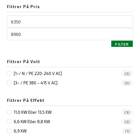
Filtrer På Pris
Pris
fra
Pris
til
FILTER
Filtrer På Volt
[1~/ N / PE 220-240 V AC]
(2)
[3~ / PE 380 – 415 V AC]
(5)
Filtrer På Effekt
11,0 KW Eller 13,5 KW
(3)
6,6 KW Eller 8,8 KW
(2)
6,9 KW
(1)