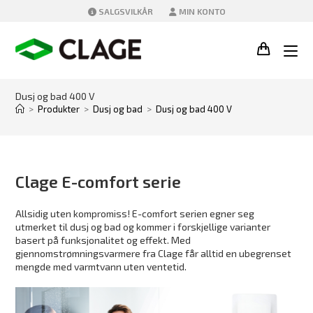
Skip
SALGSVILKÅR
MIN KONTO
to
content
Dusj og bad 400 V
>
Produkter
>
Dusj og bad
>
Dusj og bad 400 V
Clage E-comfort serie
Allsidig uten kompromiss! E-comfort serien egner seg
utmerket til dusj og bad og kommer i forskjellige varianter
basert på funksjonalitet og effekt. Med
gjennomstrømningsvarmere fra Clage får alltid en ubegrenset
mengde med varmtvann uten ventetid.