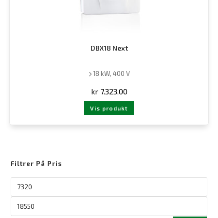
DBX18 Next
18 kW, 400 V
kr
7.323,00
Vis produkt
Filtrer På Pris
Pris
fra
Pris
til