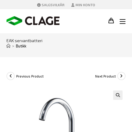
Skip
SALGSVILKÅR
MIN KONTO
to
content
EAK servantbatteri
>
Butikk
Previous Product
Next Product