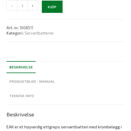
EAK
-
+
KJØP
servantbatteri
antall
Art. nr.
1008511
Kategori:
Servantbatterier
BESKRIVELSE
PRODUKTBLAD - MANUAL
TEKNISK INFO
Beskrivelse
EAK er et høyverdig ettgreps servantbatteri med krombelegg i