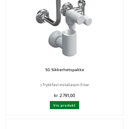
SG Sikkerhetspakke
Trykkfast installasjon 6 bar
kr
2.791,00
Vis produkt