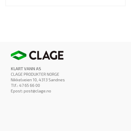
har
flere
varianter.
Alternativene
kan
velges
på
produktsiden
KLART VANN AS
CLAGE PRODUKTER NORGE
Nikkelveien 10, 4313 Sandnes
Tlf.: 47 65 66 00
Epost: post@clage.no