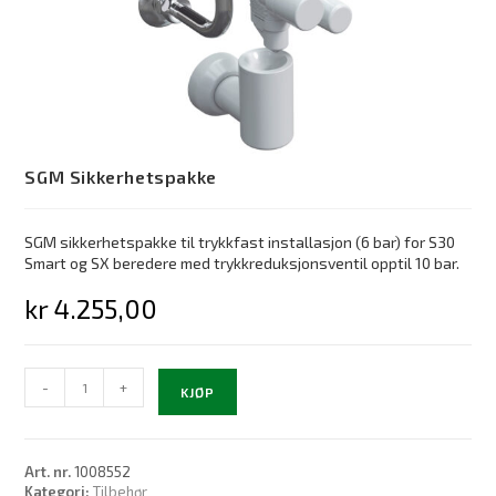
SGM Sikkerhetspakke
SGM sikkerhetspakke til trykkfast installasjon (6 bar) for S30
Smart og SX beredere med trykkreduksjonsventil opptil 10 bar.
kr
4.255,00
SGM
-
+
KJØP
Sikkerhetspakke
antall
Art. nr.
1008552
Kategori:
Tilbehør