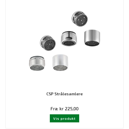
CSP Strålesamlere
Fra:
kr
225,00
Dette
Vis produkt
produktet
har
flere