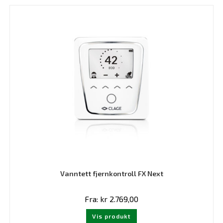
varianter.
Alternativene
kan
velges
på
produktsiden
Vanntett fjernkontroll FX Next
Fra:
kr
2.769,00
Dette
Vis produkt
produktet