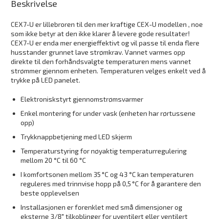
Beskrivelse
CEX7-U er lillebroren til den mer kraftige CEX-U modellen , noe
som ikke betyr at den ikke klarer å levere gode resultater!
CEX7-U er enda mer energieffektivt og vil passe til enda flere
husstander grunnet lave strømkrav. Vannet varmes opp
direkte til den forhåndsvalgte temperaturen mens vannet
strømmer gjennom enheten. Temperaturen velges enkelt ved å
trykke på LED panelet.
Elektroniskstyrt gjennomstrømsvarmer
Enkel montering for under vask (enheten har rørtussene
opp)
Trykknappbetjening med LED skjerm
Temperaturstyring for nøyaktig temperaturregulering
mellom 20 °C til 60 °C
I komfortsonen mellom 35 °C og 43 °C kan temperaturen
reguleres med trinnvise hopp på 0,5 °C for å garantere den
beste opplevelsen
Installasjonen er forenklet med små dimensjoner og
eksterne 3/8″ tilkoblinger for uventilert eller ventilert