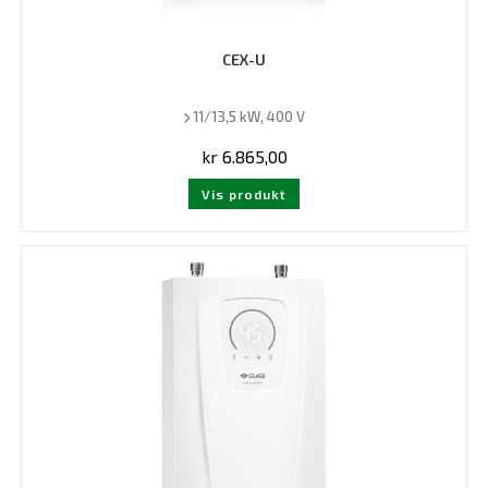
CEX-U
11/13,5 kW, 400 V
kr
6.865,00
Vis produkt