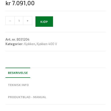
kr
7.091,00
CEX7-
-
+
KJØP
U
antall
Art. nr.
8031204
Kategorier:
Kjøkken
,
Kjøkken 400 V
BESKRIVELSE
TEKNISK INFO
PRODUKTBLAD - MANUAL