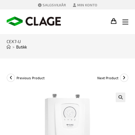
Skip
SALGSVILKÅR
MIN KONTO
to
content
CEX7-U
>
Butikk
Previous Product
Next Product