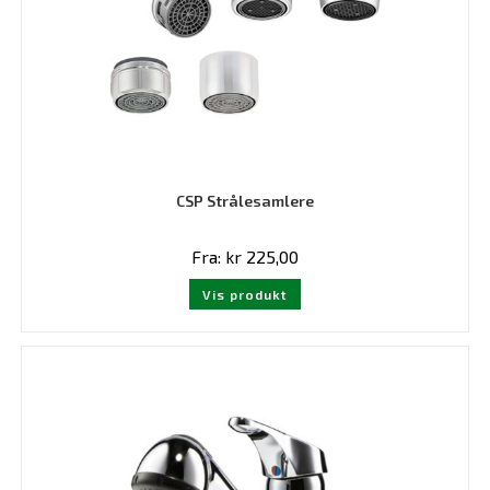
CSP Strålesamlere
Fra:
kr
225,00
Dette
Vis produkt
produktet
har
flere
varianter.
Alternativene
kan
velges
på
produktsiden