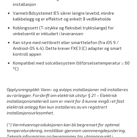
installasjon
Varmetrådsystemet IES sikrer lengre levetid, mindre
kalkbelegg og er effektivt og enkelt å vedlikeholde
Koblingssett (T-stykke og fleksibel trykkslange) for
vinkelventil er inkludert i leveransen
Kan styre med nettbrett eller smarttelefon (fra iOS 9 /
Android-OS 4.4). Dette krever FXE3 (C) adapter og smart
kontroll appen
Kompatibel med solcellesystem (tilførselsetemperatur ≤ 60
°C)
Opplysningsplikt: Vann- og avløps installasjoner må installeres
av rørlegger. Forskrift om elektrisk utstyr § 21 – Elektrisk
installasjonsmateriell som er ment for å kunne inngå i et fast
elektrisk anlegg Kan kun installeres av en registrert
installasjonsvirksomhet.
(*) Varmtvannsproduksjonen kan bli begrenset for optimal
temperaturøkning, innstillbar gjennom vannmengdejustering.
T
eknisk informasjon og beregninger tar utgangspunkt i