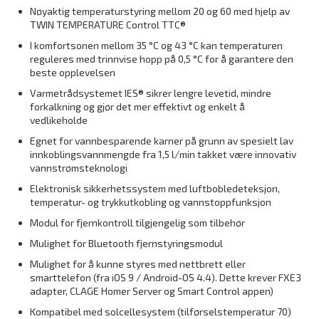
Nøyaktig temperaturstyring mellom 20 og 60 med hjelp av
TWIN TEMPERATURE Control TTC®
I komfortsonen mellom 35 °C og 43 °C kan temperaturen
reguleres med trinnvise hopp på 0,5 °C for å garantere den
beste opplevelsen
Varmetrådsystemet IES® sikrer lengre levetid, mindre
forkalkning og gjør det mer effektivt og enkelt å
vedlikeholde
Egnet for vannbesparende karner på grunn av spesielt lav
innkoblingsvannmengde fra 1,5 l/min takket være innovativ
vannstrømsteknologi
Elektronisk sikkerhetssystem med luftbobledeteksjon,
temperatur- og trykkutkobling og vannstoppfunksjon
Modul for fjernkontroll tilgjengelig som tilbehør
Mulighet for Bluetooth fjernstyringsmodul
Mulighet for å kunne styres med nettbrett eller
smarttelefon (fra iOS 9 / Android-OS 4.4). Dette krever FXE3
adapter, CLAGE Homer Server og Smart Control appen)
Kompatibel med solcellesystem (tilførselstemperatur 70)