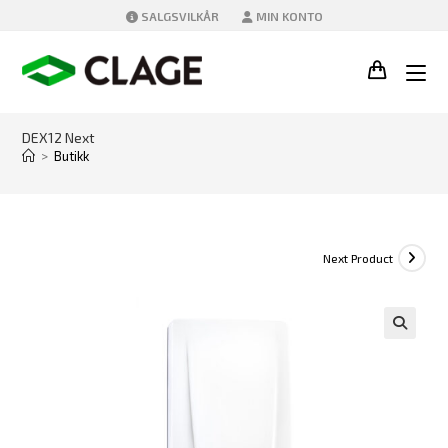
Skip
SALGSVILKÅR
MIN KONTO
to
content
DEX12 Next
>
Butikk
Next Product