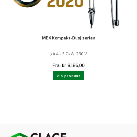
MBX Kompakt-Dusj serien
4,4 - 5,7 kW, 230 V
Fra:
kr
8.186,00
Dette
Vis produkt
produktet
har
flere
varianter.
Alternativene
kan
velges
på
produktsiden