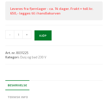
Leveres fra fjernlager - ca. 14 dager. Frakt + toll kr.
650,- legges til i handlekurven
DEX12
-
+
KJØP
Next
antall
Art. nr.
8031225
Kategori:
Dusj og bad 230 V
BESKRIVELSE
TEKNISK INFO