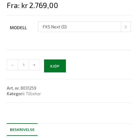
Fra:
kr
2.769,00
FXS Next (D)
MODELL
Vanntett
-
+
KJØP
fjernkontroll
FX
Next
antall
Art. nr.
8031259
Kategori:
Tilbehør
BESKRIVELSE