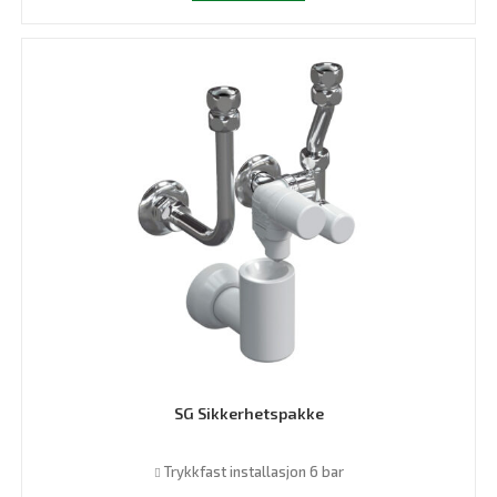
har
flere
varianter.
Alternativene
kan
velges
på
produktsiden
SG Sikkerhetspakke
Trykkfast installasjon 6 bar