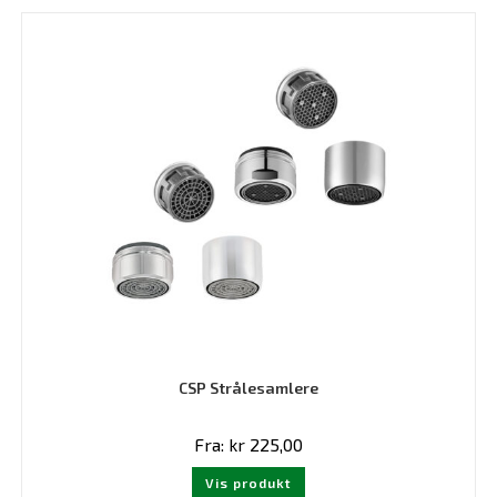
varianter.
Alternativene
kan
velges
på
produktsiden
CSP Strålesamlere
Fra:
kr
225,00
Dette
Vis produkt
produktet