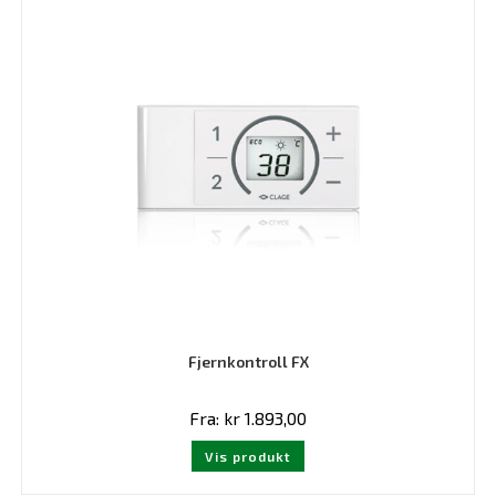
Fjernkontroll FX
Fra:
kr
1.893,00
Dette
Vis produkt
produktet
har
flere